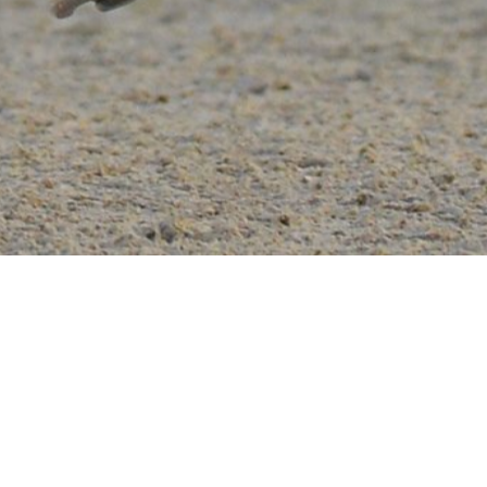
HECHO A MANO
0
%